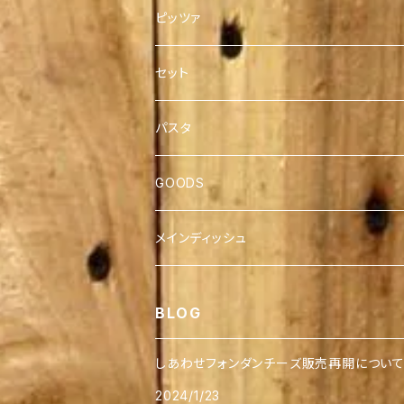
ホールケーキ
ピッツァ
チーズケーキ
2枚セット
セット
４枚セット
パスタ
GOODS
メインディッシュ
BLOG
しあわせフォンダンチーズ販売再開につい
2024/1/23