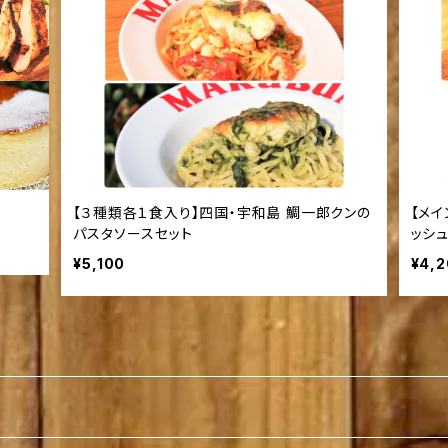
【３種類各１食入り】四国・宇和島 鯛一郎クンの
【メ
パスタソースセット
ッシ
¥5,100
¥4,