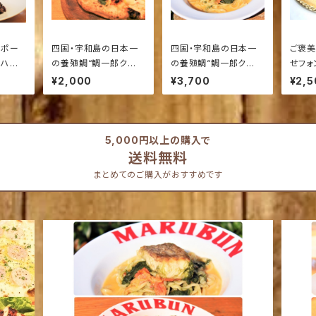
ドポー
四国・宇和島の日本一
四国・宇和島の日本一
ご褒美
 ハー
の養殖鯛“鯛一郎ク
の養殖鯛“鯛一郎ク
せフォ
ン”とレモンのピッツァ
ン”と遊子・きぬ青のり
¥2,000
¥3,700
¥2,5
のトマトクリームソース
【ソース２食入り】
5,000円以上の購入で
送料無料
まとめてのご購入がおすすめです