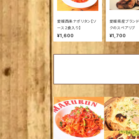
愛媛西条ナポリタン【ソ
愛媛県産ブラン
ース２食入り】
クのスペアリブ
ブ
¥1,600
¥1,700