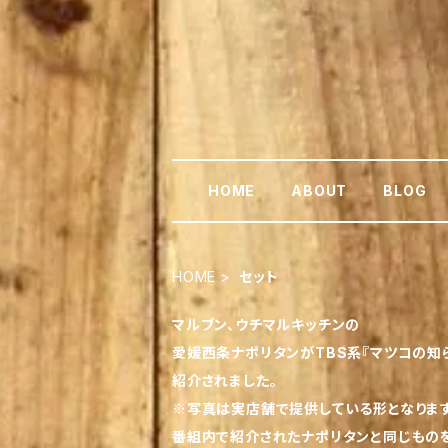
HOME
ABOUT
BLOG
HOME
セット
マルブン、ウチマルキッチンの
愛媛西条ナポリタンがTBS系『マツコの知
紹介されました。
※写真は実店舗で提供している形となります
番組内で紹介されたナポリタンと同じもの