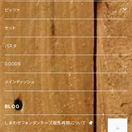
ホールケーキ
ピッツァ
チーズケーキ
2枚セット
セット
４枚セット
パスタ
GOODS
メインディッシュ
BLOG
しあわせフォンダンチーズ販売再開について