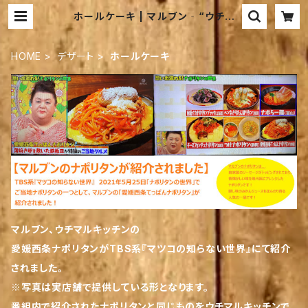
ホールケーキ | マルブン‐“ウチマ
ル” キッチン-
HOME
デザート
ホールケーキ
マルブン、ウチマルキッチンの
愛媛西条ナポリタンがTBS系『マツコの知らない世界』にて紹介
されました。
※写真は実店舗で提供している形となります。
番組内で紹介されたナポリタンと同じものをウチマルキッチンで