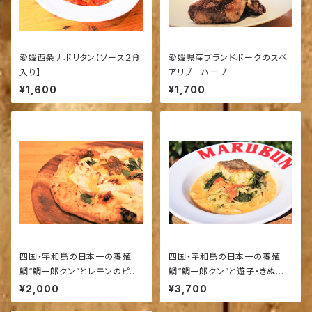
愛媛西条ナポリタン【ソース２食
愛媛県産ブランドポークのスペ
入り】
アリブ ハーブ
¥1,600
¥1,700
四国・宇和島の日本一の養殖
四国・宇和島の日本一の養殖
鯛“鯛一郎クン”とレモンのピッ
鯛“鯛一郎クン”と遊子・きぬ青
ツァ
のりのトマトクリームソース【ソ
¥2,000
¥3,700
ース２食入り】