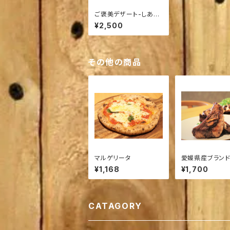
ご褒美デザート-しあわ
せフォンダンチーズ‐
¥2,500
その他の商品
マルゲリータ
愛媛県産ブラン
クのスペアリブ
¥1,168
¥1,700
ブ
CATAGORY