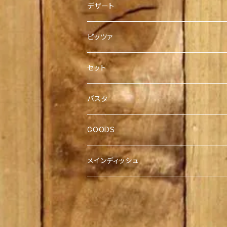
デザート
ホールケーキ
ピッツァ
チーズケーキ
2枚セット
セット
４枚セット
パスタ
GOODS
メインディッシュ