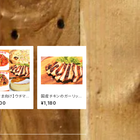
さま向け】ウチマル
国産チキンのガーリック
リーセット
スパイス焼
00
¥1,180