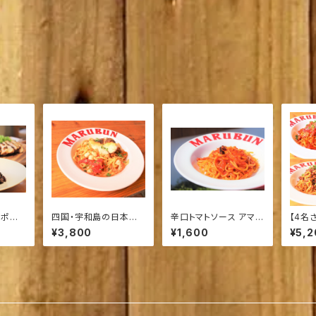
ドポー
四国・宇和島の日本一
辛口トマトソース アマト
【4名
 ハー
の養殖鯛“鯛一郎ク
リチャーナ【ソース２食
ファミ
¥3,800
¥1,600
¥5,2
ン”と魚貝類のトマトペ
入り】
ペロンチーノ【ソース２
食入り】