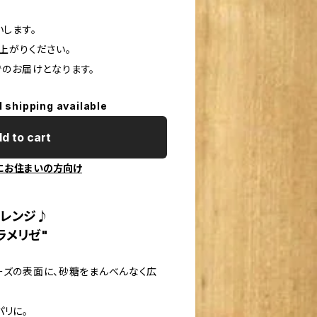
します。
上がりください。
でのお届けとなります。
l shipping available
d to cart
にお住まいの方向け
アレンジ♪
ラメリゼ"
ーズの表面に、砂糖をまんべんなく広
パリに。