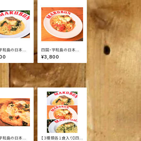
宇和島の日本一
四国・宇和島の日本一
鯛“鯛一郎ク
の養殖鯛“鯛一郎ク
00
¥3,800
遊子・きぬ青のり
ン”と魚貝類のトマトペ
トクリームソース
ペロンチーノ【ソース２
ス２食入り】
食入り】
宇和島の日本一
【３種類各１食入り】四