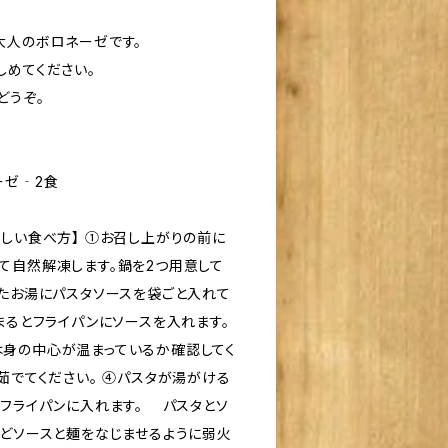
大人のボロネーゼです。
しめてください。
どうぞ。
ーゼ‐2食
いしい食べ方】 ①お召し上がりの前に
て自然解凍します。鍋を2つ用意して
したお湯にパスタソースを袋ごと入れて
まるとフライパンにソースを入れます。
身の中心が温まっているか確認してく
茹でてください。 ④パスタが湯がける
たフライパンに入れます。 パスタとソ
ほどソースと麺をなじませるように弱火