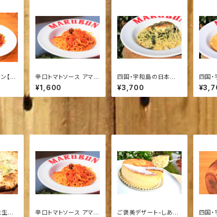
ン【ソ
辛口トマトソース アマト
四国・宇和島の日本一
四国・
リチャーナ【ソース２食
の養殖鯛“鯛一郎ク
の養殖
¥1,600
¥3,700
¥3,7
入り】
ン”と遊子・きぬ青のり
ン”と
のクリームソース【ソー
のトマ
ス２食入り】
【ソー
注生ソ
辛口トマトソース アマト
ご褒美デザート-しあわ
四国・