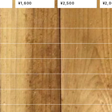
ぎのク
リチャーナ【ソース２食
せフォンダンチーズ‐
の養殖
¥1,600
¥2,500
¥2,
入り】
ン”と