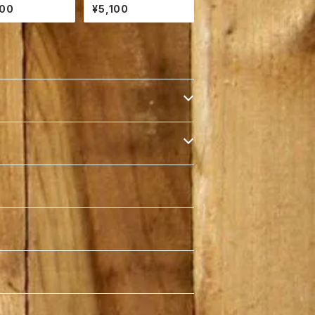
鯛“鯛一郎ク
国・宇和島 鯛一郎クン
000
¥5,100
レモンのピッツァ
のパスタソースセット