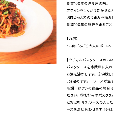
創業100年の洋食屋の味。
赤ワインをしっかり効かせた
お肉たっぷりのうまみを噛み
創業100年の歴史をまるごと
【内容】
・お肉ごろごろ大人のボロネ
【ウチマルパスタソースのお
パスタソースを冷蔵庫に入れ
お湯を沸かします。 ➁沸騰
5分温めます。 ソースが温
※鯛一郎クンの商品の場合は
ださい。 ③お好みのパスタを
とお湯を切り、ソースの入っ
ースを混ぜ合わせます。1分