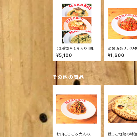
【３種類各１食入り】四
愛媛西条ナポリタ
国・宇和島 鯛一郎クン
ース２食入り】
¥5,100
¥1,600
のパスタソースセット
その他の商品
お肉ごろごろ大人のボ
媛っこ地鶏の特