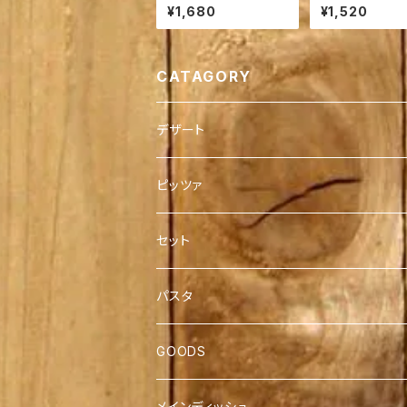
ロネーゼ【ソース２食入
ーセージと玉ね
¥1,680
¥1,520
り】
リームのピッツァ
CATAGORY
デザート
ホールケーキ
ピッツァ
チーズケーキ
2枚セット
セット
４枚セット
パスタ
GOODS
メインディッシュ